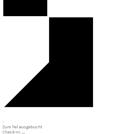
·
-
Zum Teil ausgebucht
Check-in:
...