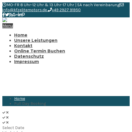
MO-FR 8 Uhr-12 Uhr & 13 Uhr-17 Uhr | SA nach Vereinbarung
info@kfzelitemotors.de
+49 2927 91950
Menu
Home
Unsere Leistungen
Kontakt
Online Termin Buchen
Datenschutz
Impressum
Full Day Booking
Home
Full Day Booking
Select Date